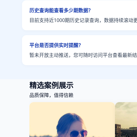
历史查询能查看多少期数据？
目前支持近1000期历史记录查询，数据持续滚动
平台是否提供实时提醒？
暂未开放主动推送，您可随时访问平台查看最新结
精选案例展示
品质保障，值得信赖