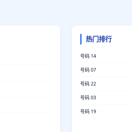
热门排行
号码 14
号码 07
号码 22
号码 03
号码 19