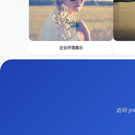
企业环境展示
访问 j