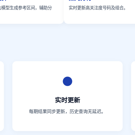
法模型生成参考区间，辅助分
实时更新高关注度号码及组合。
●
实时更新
每期结果同步更新，历史查询无延迟。