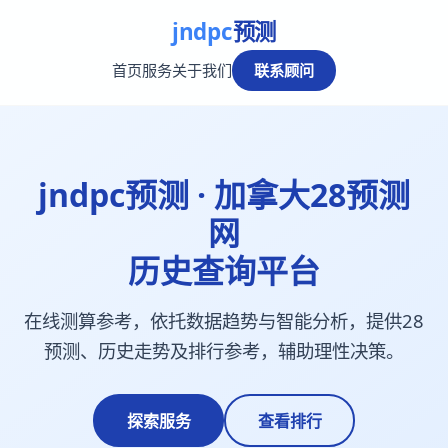
jndpc
预测
首页
服务
关于我们
联系顾问
jndpc预测 · 加拿大28预测
网
历史查询平台
在线测算参考，依托数据趋势与智能分析，提供28
预测、历史走势及排行参考，辅助理性决策。
探索服务
查看排行