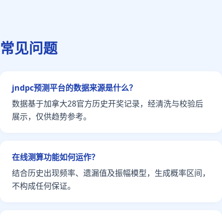
常见问题
jndpc预测平台的数据来源是什么？
数据基于加拿大28官方历史开奖记录，经清洗与校验后
展示，仅供趋势参考。
在线测算功能如何运作？
结合历史出现频率、遗漏值及振幅模型，生成概率区间，
不构成任何保证。