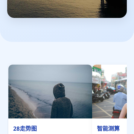
28走势图
智能测算