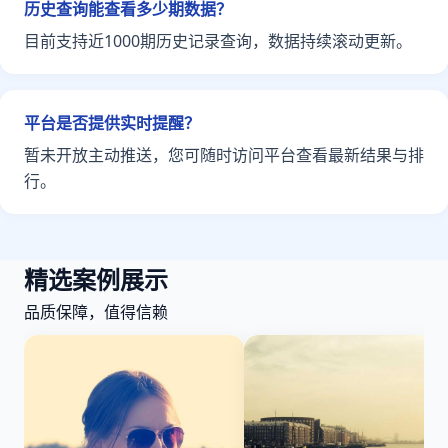
历史查询能查看多少期数据？
目前支持近1000期历史记录查询，数据持续滚动更新。
平台是否提供实时提醒？
暂未开放主动推送，您可随时访问平台查看最新结果与排
行。
精选案例展示
品质保障，值得信赖