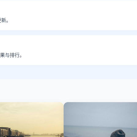
更新。
果与排行。