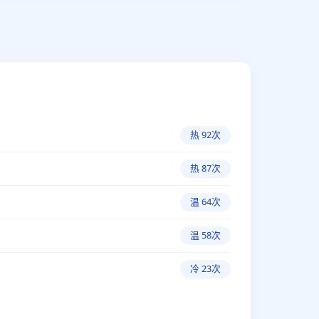
热 92次
热 87次
温 64次
温 58次
冷 23次