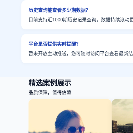
历史查询能查看多少期数据？
目前支持近1000期历史记录查询，数据持续滚动
平台是否提供实时提醒？
暂未开放主动推送，您可随时访问平台查看最新结
精选案例展示
品质保障，值得信赖