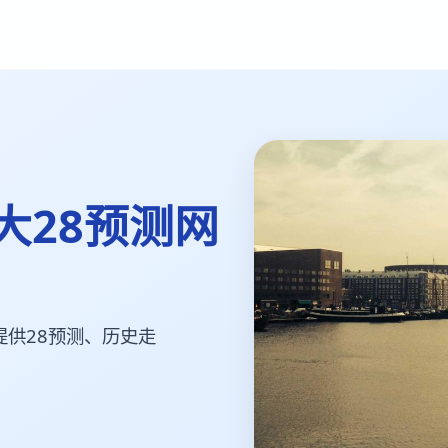
拿大28预测网
供28预测、历史走