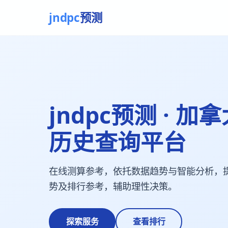
jndpc
预测
jndpc预测 · 加
历史查询平台
在线测算参考，依托数据趋势与智能分析，提
势及排行参考，辅助理性决策。
探索服务
查看排行