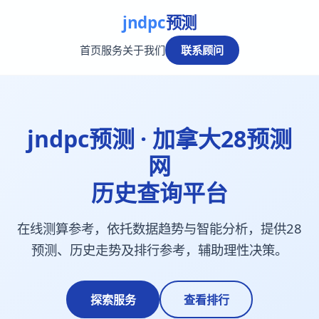
jndpc
预测
首页
服务
关于我们
联系顾问
jndpc预测 · 加拿大28预测
网
历史查询平台
在线测算参考，依托数据趋势与智能分析，提供28
预测、历史走势及排行参考，辅助理性决策。
探索服务
查看排行