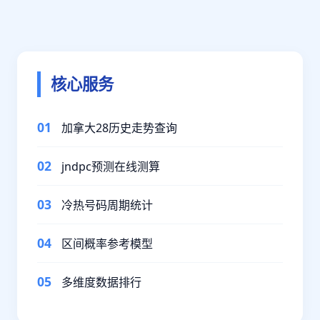
核心服务
01
加拿大28历史走势查询
02
jndpc预测在线测算
03
冷热号码周期统计
04
区间概率参考模型
05
多维度数据排行