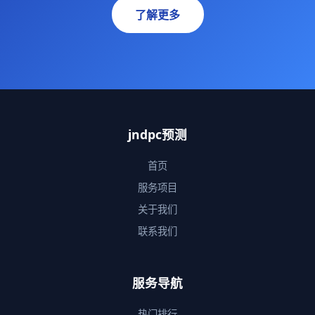
了解更多
jndpc预测
首页
服务项目
关于我们
联系我们
服务导航
热门排行