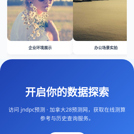
企业环境展示
办公场景实拍
开启你的数据探索
访问 jndpc预测 · 加拿大28预测网，获取在线测算
参考与历史查询服务。