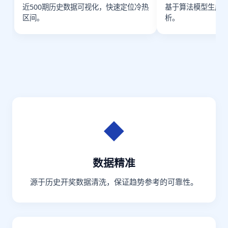
近500期历史数据可视化，快速定位冷热
基于算法模型生成
区间。
析。
◆
数据精准
源于历史开奖数据清洗，保证趋势参考的可靠性。