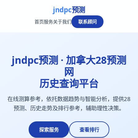
jndpc
预测
首页
服务
关于我们
联系顾问
jndpc预测 · 加拿大28预测
网
历史查询平台
在线测算参考，依托数据趋势与智能分析，提供28
预测、历史走势及排行参考，辅助理性决策。
探索服务
查看排行