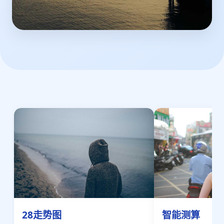
28走势图
智能测算