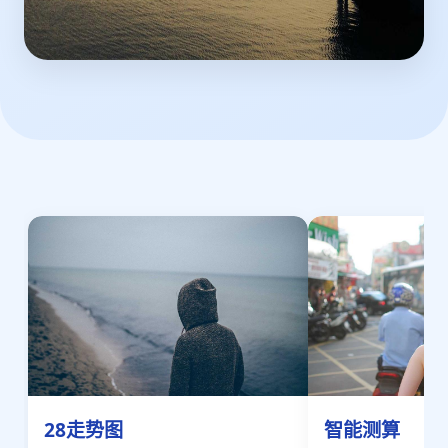
28走势图
智能测算