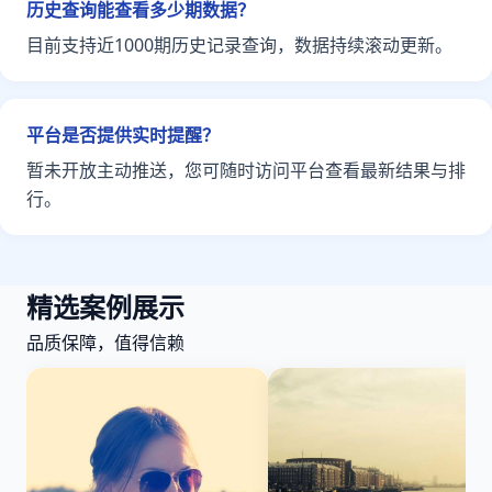
历史查询能查看多少期数据？
目前支持近1000期历史记录查询，数据持续滚动更新。
平台是否提供实时提醒？
暂未开放主动推送，您可随时访问平台查看最新结果与排
行。
精选案例展示
品质保障，值得信赖