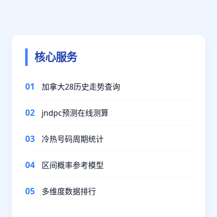
核心服务
01
加拿大28历史走势查询
02
jndpc预测在线测算
03
冷热号码周期统计
04
区间概率参考模型
05
多维度数据排行