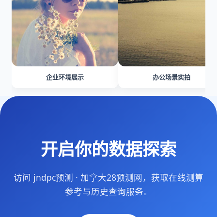
企业环境展示
办公场景实拍
开启你的数据探索
访问 jndpc预测 · 加拿大28预测网，获取在线测算
参考与历史查询服务。