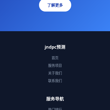
了解更多
jndpc预测
首页
服务项目
关于我们
联系我们
服务导航
热门排行