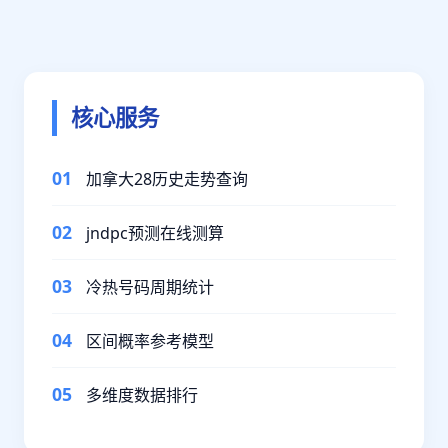
核心服务
01
加拿大28历史走势查询
02
jndpc预测在线测算
03
冷热号码周期统计
04
区间概率参考模型
05
多维度数据排行