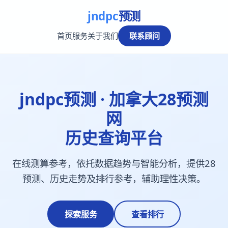
jndpc
预测
首页
服务
关于我们
联系顾问
jndpc预测 · 加拿大28预测
网
历史查询平台
在线测算参考，依托数据趋势与智能分析，提供28
预测、历史走势及排行参考，辅助理性决策。
探索服务
查看排行