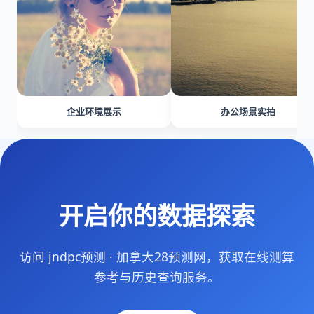
企业环境展示
办公场景实拍
开启你的数据探索
访问 jndpc预测 · 加拿大28预测网，获取在线测算
参考与历史查询服务。