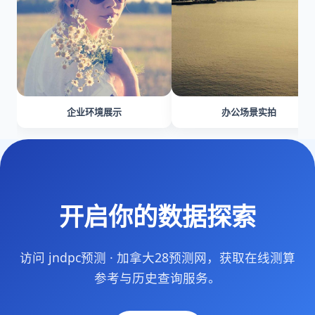
企业环境展示
办公场景实拍
开启你的数据探索
访问 jndpc预测 · 加拿大28预测网，获取在线测算
参考与历史查询服务。