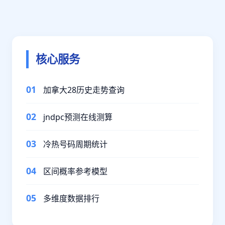
核心服务
01
加拿大28历史走势查询
02
jndpc预测在线测算
03
冷热号码周期统计
04
区间概率参考模型
05
多维度数据排行