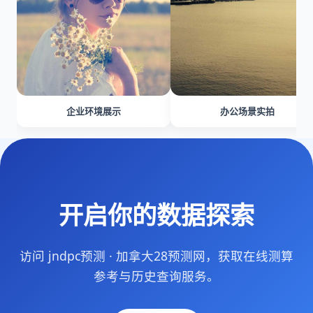
企业环境展示
办公场景实拍
开启你的数据探索
访问 jndpc预测 · 加拿大28预测网，获取在线测算
参考与历史查询服务。